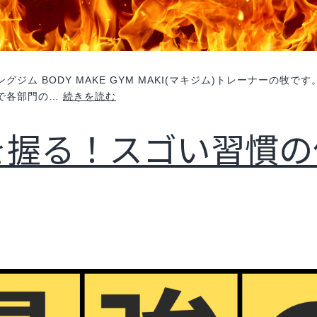
ジム BODY MAKE GYM MAKI(マキジム)トレーナーの牧
西
線で各部門の…
続きを読む
尾
を握る！スゴい習慣の
筋
肉
祭
り
【考
察
編】