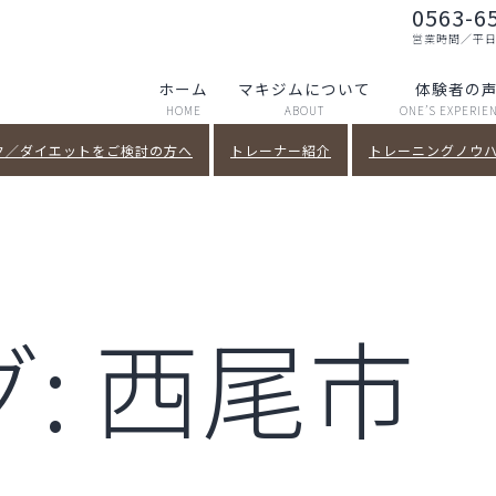
0563-6
営業時間／平日～土
ホーム
マキジムについて
体験者の
HOME
ABOUT
ONE’S EXPERIE
ク／ダイエットをご検討の方へ
トレーナー紹介
トレーニングノウハウ
グ:
西尾市