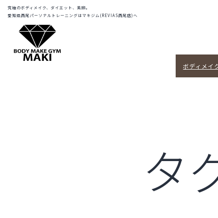
コ
REVIAS
究極のボディメイク、ダイエット、美脚。
愛知県西尾パーソナルトレーニングはマキジム(REVIAS西尾店)へ
西
ン
尾
テ
店
ン
(マ
ツ
キ
ボディメイ
へ
ジ
ス
ム)
|
キ
西
ッ
尾
プ
市
タ
No.1
パ
ー
ソ
ナ
ル
ト