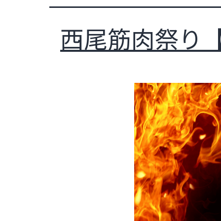
レ
ー
ニ
西尾筋肉祭り
ン
グ
ジ
ム
-
究
極
の
ボ
デ
ィ
メ
イ
ク、
フ
ァ
ス