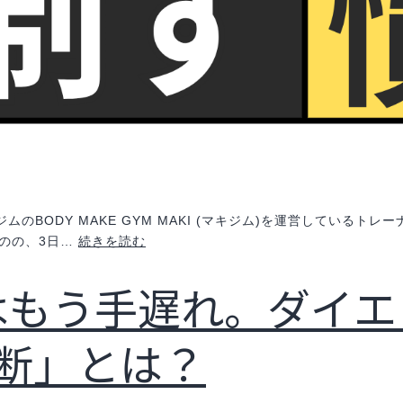
のBODY MAKE GYM MAKI (マキジム)を運営しているト
人
のの、3日…
続きを読む
生
はもう手遅れ。ダイエ
の
主
導
断」とは？
権
を
握