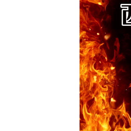
テ
ィ
ン
グ-