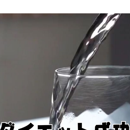
る！
ス
ゴ
い
習
慣
の
作
り
方