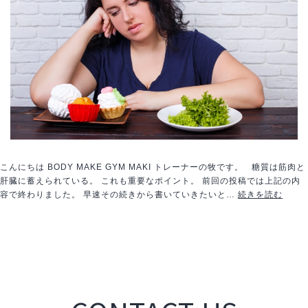
る！！
こんにちは BODY MAKE GYM MAKI トレーナーの牧です。 糖質は筋肉と
肝臓に蓄えられている。 これも重要なポイント。 前回の投稿では上記の内
糖
容で終わりました。 早速その続きから書いていきたいと…
続きを読む
質
制
限
の
落
と
し
穴