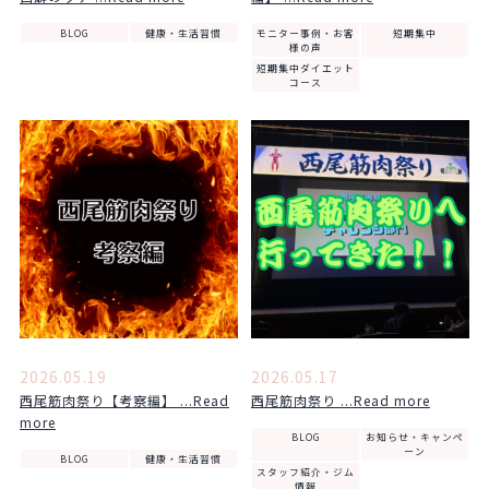
BLOG
健康・生活習慣
モニター事例・お客
短期集中
様の声
短期集中ダイエット
コース
2026.05.19
2026.05.17
西尾筋肉祭り【考察編】 ...Read
西尾筋肉祭り ...Read more
more
BLOG
お知らせ・キャンペ
ーン
BLOG
健康・生活習慣
スタッフ紹介・ジム
情報