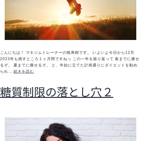
こんにちは！ マキジムトレーナーの牧寿樹です。 いよいよ今日から12月
2023年も残すところ１ヶ月間ですねっ この一年を振り返って 春までに痩せ
るぞ。 夏までに痩せるぞ。 と、年始に立てた計画通りにダイエットを勧め
モ
られ…
続きを読む
チ
ベ
糖質制限の落とし穴２
ー
シ
ョ
ン
を
高
め
続
け