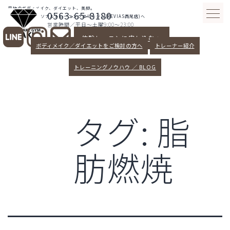
コ
究極のボディメイク、ダイエット、美脚。
0563-65-8180
ン
愛知県西尾パーソナルトレーニングはマキジム(REVIAS西尾店)へ
営業時間／平日～土曜9:00～23:00
テ
体験レッスンに申し込む >
ン
ボディメイク／ダイエットをご検討の方へ
トレーナー紹介
ツ
へ
トレーニングノウハウ ／ BLOG
ス
キ
ッ
タグ:
脂
プ
肪燃焼