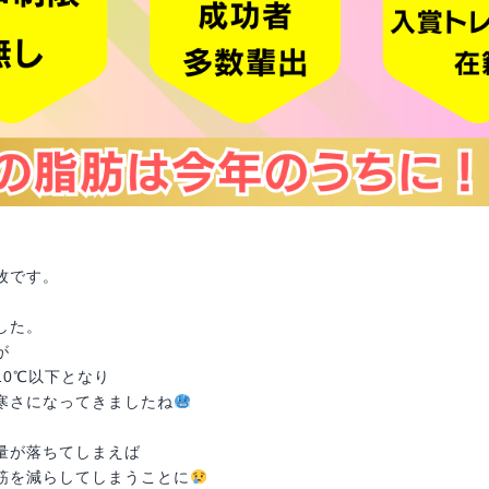
牧です。
、
した。
が
10℃以下となり
寒さになってきましたね
量が落ちてしまえば
筋を減らしてしまうことに