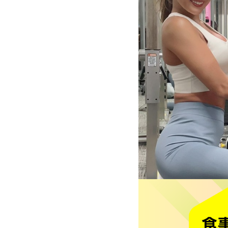
レ
ー
ニ
ン
グ
ジ
ム
-
究
極
の
ボ
デ
ィ
メ
イ
ク、
フ
ァ
ス