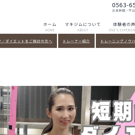
0563-6
営業時間／平日～土
ホーム
マキジムについて
体験者の
HOME
ABOUT
ONE’S EXPERIE
ク／ダイエットをご検討の方へ
トレーナー紹介
トレーニングノウハウ