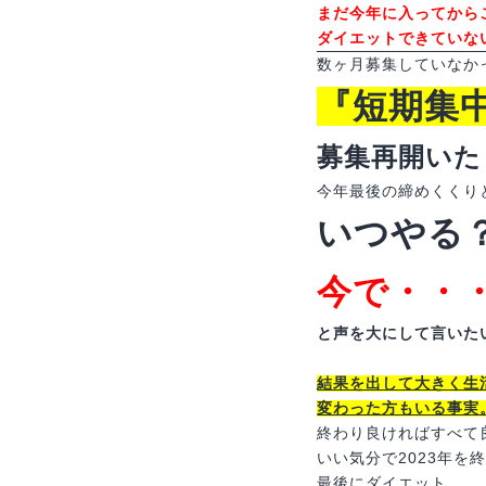
まだ今年に入ってから
ダイエットできていな
数ヶ月募集していなか
『短期集
募集再開いた
今年最後の締めくくり
いつやる
今で・・
と声を大にして言いた
結果を出して大きく生
変わった方もいる事実
終わり良ければすべて
いい気分で2023年を
最後にダイエット