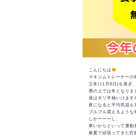
テ
ィ
ン
グ-
こんにちは
マキジムトレーナーの
立冬(11月8日)を過ぎ
暦の上では冬となりま
昼はギリ半袖いけます
夜になると平均気温も
ブルブル震えるような
しかーーーし、
寒いからといって運動
春夏で頑張ってきた貯