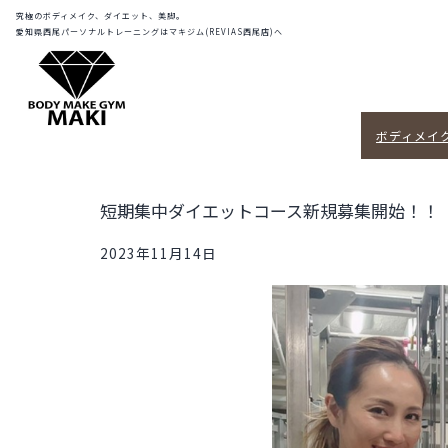
コ
REVIAS
究極のボディメイク、ダイエット、美脚。
愛知県西尾パーソナルトレーニングはマキジム(REVIAS西尾店)へ
西
ン
尾
テ
店
ン
(マ
ツ
キ
ボディメイ
へ
ジ
ス
ム)
|
キ
短期集中ダイエットコース新規募集開始！！
西
ッ
尾
2023年11月14日
プ
市
No.1
パ
ー
ソ
ナ
ル
ト