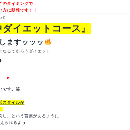
このタイミングで
い方に朗報です！！
った
中ダイエットコース』
しますッッッ
となるであろうダイエット
？
・・
いです。笑
活スタイルが
。
良し。という言葉があるように
終えられるよう、