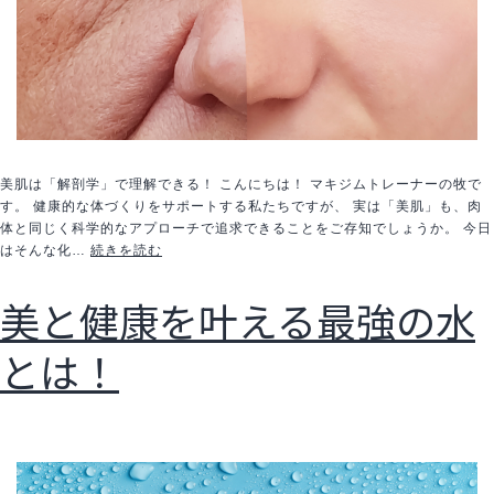
美肌は「解剖学」で理解できる！ こんにちは！ マキジムトレーナーの牧で
す。 健康的な体づくりをサポートする私たちですが、 実は「美肌」も、肉
体と同じく科学的なアプローチで追求できることをご存知でしょうか。 今日
99%
はそんな化…
続きを読む
の
人
美と健康を叶える最強の水
が
知
とは！
ら
な
い
正
し
い
ス