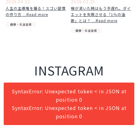
2026.04.22
2026.03.25
人生の主導権を握る！スゴい習慣
喉が渇いた時はもう手遅れ。ダイ
の作り方 ...Read more
エットを失敗させる「1％の油
断」とは？ ...Read more
健康・生活習慣
健康・生活習慣
INSTAGRAM
SyntaxError: Unexpected token < in JSON at
position 0
SyntaxError: Unexpected token < in JSON at
position 0