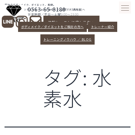
コ
究極のボディメイク、ダイエット、美脚。
0563-65-8180
ン
愛知県西尾パーソナルトレーニングはマキジム(REVIAS西尾店)へ
営業時間／平日～土曜9:00～23:00
テ
体験レッスンに申し込む >
ン
ボディメイク／ダイエットをご検討の方へ
トレーナー紹介
ツ
へ
トレーニングノウハウ ／ BLOG
ス
キ
ッ
タグ:
水
プ
素水