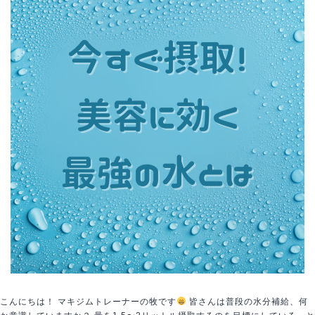
キ
ン
ケ
ア
習
慣
こんにちは！ マキジムトレーナーの牧です
皆さんは普段の水分補給、何