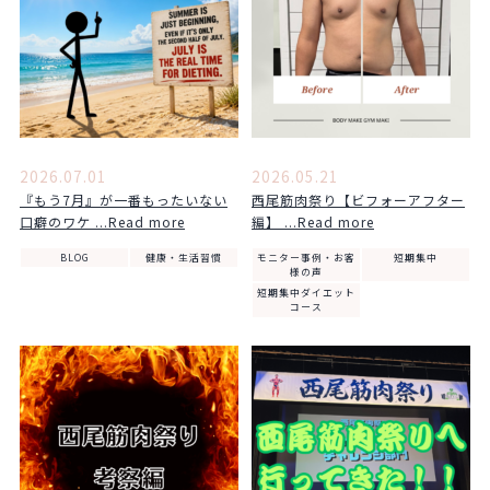
2026.07.01
2026.05.21
『もう7月』が一番もったいない
西尾筋肉祭り【ビフォーアフター
口癖のワケ ...Read more
編】 ...Read more
BLOG
健康・生活習慣
モニター事例・お客
短期集中
様の声
短期集中ダイエット
コース