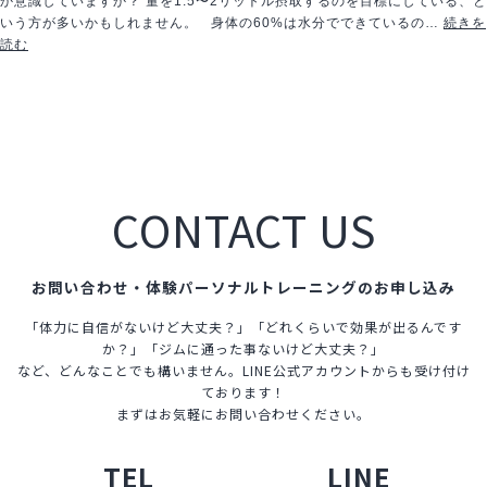
か意識していますか？ 量を1.5〜2リットル摂取するのを目標にしている、と
いう方が多いかもしれません。 身体の60%は水分でできているの…
続きを
美
読む
と
健
康
を
叶
え
る
CONTACT US
最
強
の
水
お問い合わせ・体験パーソナルトレーニングのお申し込み
と
「体力に自信がないけど大丈夫？」「どれくらいで効果が出るんです
は！
か？」「ジムに通った事ないけど大丈夫？」
など、どんなことでも構いません。LINE公式アカウントからも受け付け
ております！
まずはお気軽にお問い合わせください。
TEL
LINE