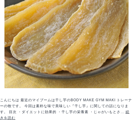
こんにちは 最近のマイブームは干し芋のBODY MAKE GYM MAKI トレーナ
ーの牧です。 今回は素朴な味で美味しい『干し芋』に関しての話になりま
す。 目次 ・ダイエットに効果的 ・干し芋の栄養素 ・じゃがいもとさ…
続
ダ
きを読む
イ
エ