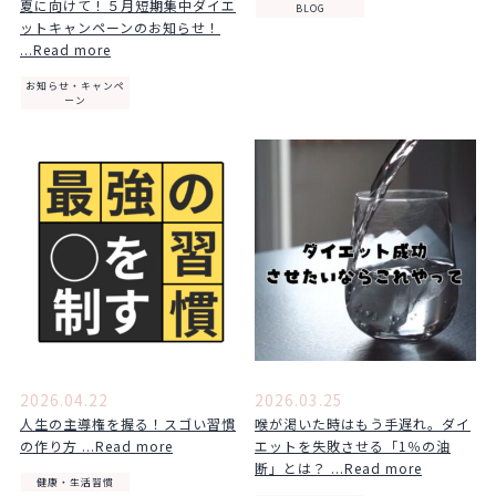
夏に向けて！５月短期集中ダイエ
BLOG
ットキャンペーンのお知らせ！
...Read more
お知らせ・キャンペ
ーン
2026.04.22
2026.03.25
人生の主導権を握る！スゴい習慣
喉が渇いた時はもう手遅れ。ダイ
の作り方 ...Read more
エットを失敗させる「1％の油
断」とは？ ...Read more
健康・生活習慣