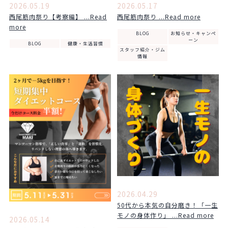
2026.05.19
2026.05.17
西尾筋肉祭り【考察編】 ...Read
西尾筋肉祭り ...Read more
more
BLOG
お知らせ・キャンペ
ーン
BLOG
健康・生活習慣
スタッフ紹介・ジム
情報
2026.04.29
50代から本気の自分磨き！「一生
モノの身体作り」 ...Read more
2026.05.14