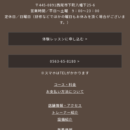
〒445-0891西尾市下町八幡下25-6
営業時間／平日～土曜 9：00～23：00
定休日／日曜日（研修などでほかの曜日もお休みを頂く場合がございま
す。）
体験レッスンに申し込む >
0563-65-8180 >
※スマホはTELがかかります
コース・料金
お支払い方法について
店舗情報・アクセス
トレーナー紹介
設備紹介
新着情報