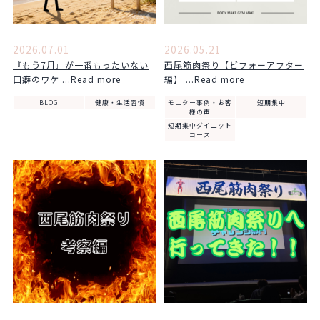
2026.07.01
2026.05.21
『もう7月』が一番もったいない
西尾筋肉祭り【ビフォーアフター
口癖のワケ ...Read more
編】 ...Read more
BLOG
健康・生活習慣
モニター事例・お客
短期集中
様の声
短期集中ダイエット
コース