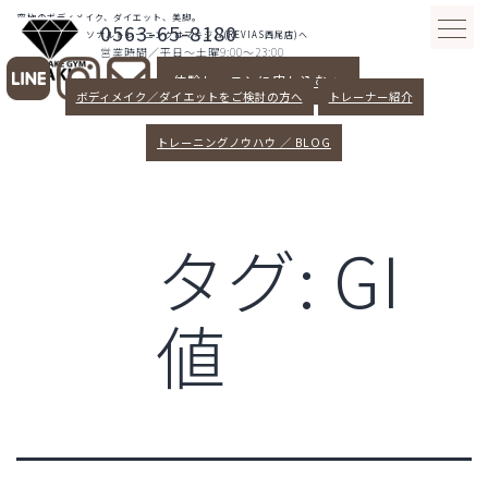
コ
究極のボディメイク、ダイエット、美脚。
0563-65-8180
ン
愛知県西尾パーソナルトレーニングはマキジム(REVIAS西尾店)へ
営業時間／平日～土曜9:00～23:00
テ
体験レッスンに申し込む >
ン
ボディメイク／ダイエットをご検討の方へ
トレーナー紹介
ツ
へ
トレーニングノウハウ ／ BLOG
ス
キ
ッ
タグ:
GI
プ
値