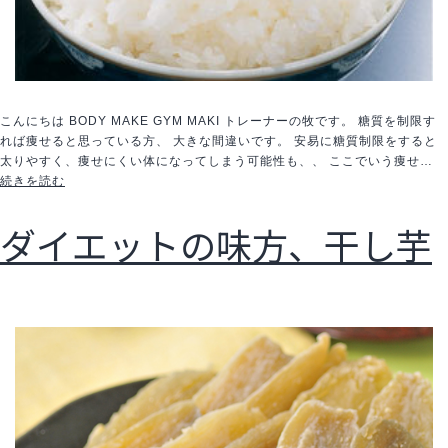
こんにちは BODY MAKE GYM MAKI トレーナーの牧です。 糖質を制限す
れば痩せると思っている方、 大きな間違いです。 安易に糖質制限をすると
太りやすく、痩せにくい体になってしまう可能性も、、 ここでいう痩せ…
糖
続きを読む
質
制
ダイエットの味方、干し芋
限
の
落
と
し
穴