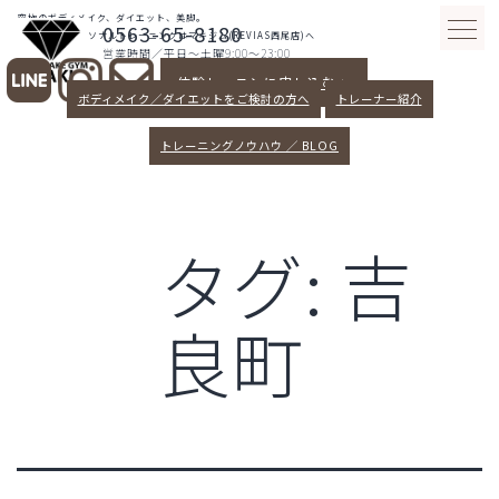
コ
究極のボディメイク、ダイエット、美脚。
0563-65-8180
ン
愛知県西尾パーソナルトレーニングはマキジム(REVIAS西尾店)へ
営業時間／平日～土曜9:00～23:00
テ
体験レッスンに申し込む >
ン
ボディメイク／ダイエットをご検討の方へ
トレーナー紹介
ツ
へ
トレーニングノウハウ ／ BLOG
ス
キ
ッ
タグ:
吉
プ
良町