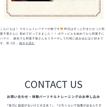
こんにちは！ マキジムトレーナーの牧です
昨日はずっと行きたかった和
菓子屋さんに 初めて行ってきました！！ ボディビルを始めてから和菓子に
ハマり、 旅先でも和菓子屋さんをリサーチして行程に組み込むほど好きで
本
す。笑 1日…
続きを読む
物
-
real-
CONTACT US
お問い合わせ・体験パーソナルトレーニングのお申し込み
「体力に自信がないけど大丈夫？」「どれくらいで効果が出るんです