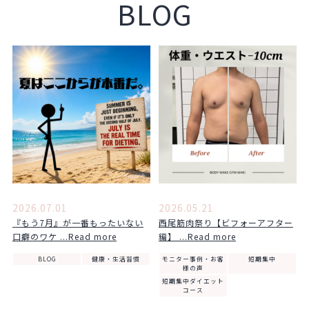
BLOG
2026.07.01
2026.05.21
『もう7月』が一番もったいない
西尾筋肉祭り【ビフォーアフター
口癖のワケ ...Read more
編】 ...Read more
BLOG
健康・生活習慣
モニター事例・お客
短期集中
様の声
短期集中ダイエット
コース