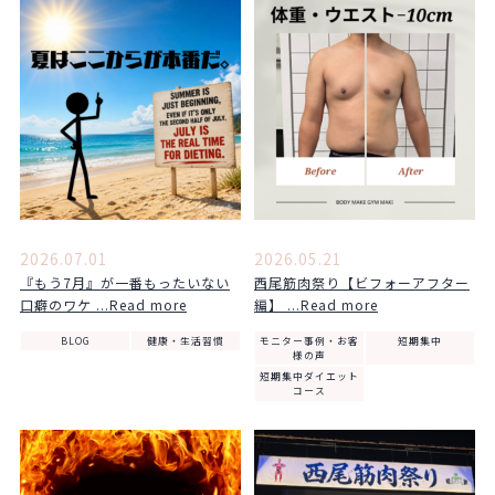
2026.07.01
2026.05.21
『もう7月』が一番もったいない
西尾筋肉祭り【ビフォーアフター
口癖のワケ ...Read more
編】 ...Read more
BLOG
健康・生活習慣
モニター事例・お客
短期集中
様の声
短期集中ダイエット
コース