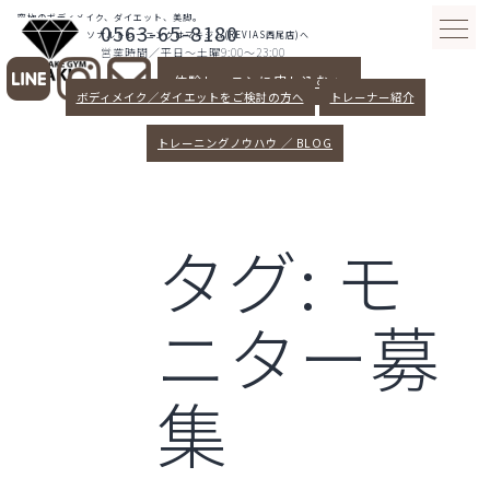
コ
究極のボディメイク、ダイエット、美脚。
0563-65-8180
ン
愛知県西尾パーソナルトレーニングはマキジム(REVIAS西尾店)へ
営業時間／平日～土曜9:00～23:00
テ
体験レッスンに申し込む >
ン
ボディメイク／ダイエットをご検討の方へ
トレーナー紹介
ツ
へ
トレーニングノウハウ ／ BLOG
ス
キ
ッ
タグ:
モ
プ
ニター募
集