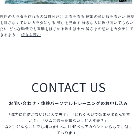
理想のカラダを作れるのは自分だけ 水着を着る 露出の多い服を着たい 体型
を隠さなくていいカラダになる 誰かを見返す 好きな人に振り向いてもらい
たい どんな動機でも運動をはじめる理由は十分 皆さまの想いをカタチにで
ダ
きるよう…
続きを読む
イ
エ
ッ
ト
モ
ニ
タ
CONTACT US
ー
募
集！！
お問い合わせ・体験パーソナルトレーニングのお申し込み
「体力に自信がないけど大丈夫？」「どれくらいで効果が出るんです
か？」「ジムに通った事ないけど大丈夫？」
など、どんなことでも構いません。LINE公式アカウントからも受け付け
ております！