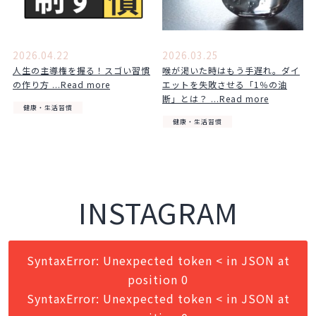
2026.04.22
2026.03.25
人生の主導権を握る！スゴい習慣
喉が渇いた時はもう手遅れ。ダイ
の作り方 ...Read more
エットを失敗させる「1％の油
断」とは？ ...Read more
健康・生活習慣
健康・生活習慣
INSTAGRAM
SyntaxError: Unexpected token < in JSON at
position 0
SyntaxError: Unexpected token < in JSON at