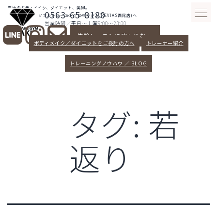
コ
究極のボディメイク、ダイエット、美脚。
0563-65-8180
ン
愛知県西尾パーソナルトレーニングはマキジム(REVIAS西尾店)へ
営業時間／平日～土曜9:00～23:00
テ
体験レッスンに申し込む >
ン
ボディメイク／ダイエットをご検討の方へ
トレーナー紹介
ツ
へ
トレーニングノウハウ ／ BLOG
ス
キ
ッ
タグ:
若
プ
返り