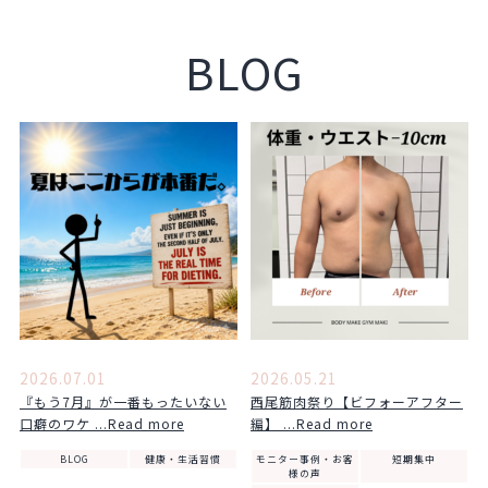
BLOG
2026.07.01
2026.05.21
『もう7月』が一番もったいない
西尾筋肉祭り【ビフォーアフター
口癖のワケ ...Read more
編】 ...Read more
BLOG
健康・生活習慣
モニター事例・お客
短期集中
様の声