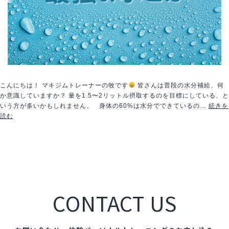
こんにちは！ マキジムトレーナーの牧です
皆さんは普段の水分補給、何
か意識していますか？ 量を1.5〜2リットル摂取するのを目標にしている、と
いう方が多いかもしれません。 身体の60%は水分でできているの…
続きを
美
読む
と
健
康
を
叶
え
る
CONTACT US
最
強
の
水