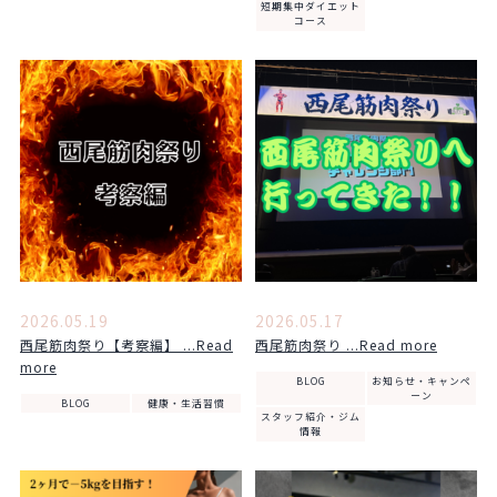
短期集中ダイエット
コース
2026.05.19
2026.05.17
西尾筋肉祭り【考察編】 ...Read
西尾筋肉祭り ...Read more
more
BLOG
お知らせ・キャンペ
ーン
BLOG
健康・生活習慣
スタッフ紹介・ジム
情報