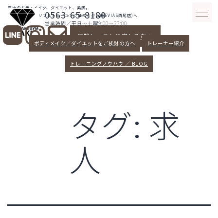
コ
究極のボディメイク、ダイエット、美脚。
0563-65-8180
ン
愛知県西尾パーソナルトレーニングはマキジム(REVIAS西尾店)へ
営業時間／平日～土曜9:00～23:00
テ
体験レッスンに申し込む >
ン
ボディメイク／ダイエットをご検討の方へ
トレーナー紹介
ツ
へ
トレーニングノウハウ ／ BLOG
ス
キ
ッ
タグ:
求
プ
人