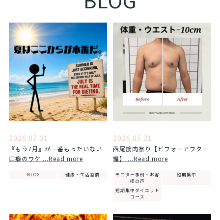
2026.07.01
2026.05.21
『もう7月』が一番もったいない
西尾筋肉祭り【ビフォーアフター
口癖のワケ ...Read more
編】 ...Read more
BLOG
健康・生活習慣
モニター事例・お客
短期集中
様の声
短期集中ダイエット
コース