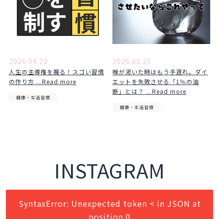
2026.04.22
2026.03.25
人生の主導権を握る！スゴい習慣
喉が渇いた時はもう手遅れ。ダイ
の作り方 ...Read more
エットを失敗させる「1％の油
断」とは？ ...Read more
健康・生活習慣
健康・生活習慣
INSTAGRAM
SyntaxError: Unexpected token < in JSON at
position 0