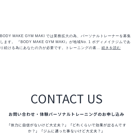
BODY MAKE GYM MAKI では業務拡大の為、パーソナルトレーナーを募集
します。 『BODY MAKE GYM MAKI』が地域No. 1 ボディメイクジムであ
パ
り続ける為にあなたの力が必要です。トレーニングの素…
続きを読む
ー
ソ
ナ
ル
ト
レ
ー
CONTACT US
ナ
ー
募
集
お問い合わせ・体験パーソナルトレーニングのお申し込み
「体力に自信がないけど大丈夫？」「どれくらいで効果が出るんです
か？」「ジムに通った事ないけど大丈夫？」