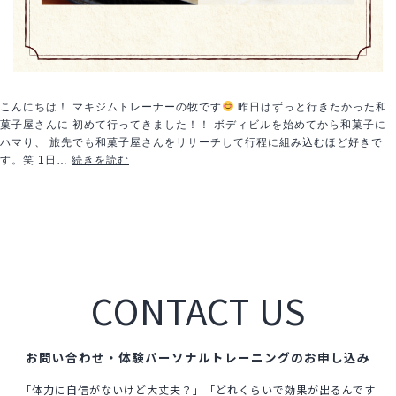
こんにちは！ マキジムトレーナーの牧です
昨日はずっと行きたかった和
菓子屋さんに 初めて行ってきました！！ ボディビルを始めてから和菓子に
ハマり、 旅先でも和菓子屋さんをリサーチして行程に組み込むほど好きで
本
す。笑 1日…
続きを読む
物
-
real-
CONTACT US
お問い合わせ・体験パーソナルトレーニングのお申し込み
「体力に自信がないけど大丈夫？」「どれくらいで効果が出るんです