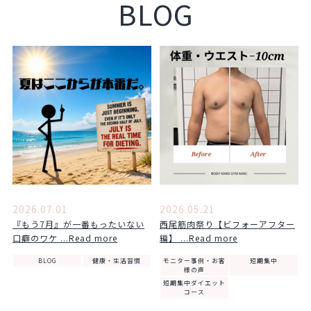
BLOG
2026.07.01
2026.05.21
『もう7月』が一番もったいない
西尾筋肉祭り【ビフォーアフター
口癖のワケ ...Read more
編】 ...Read more
BLOG
健康・生活習慣
モニター事例・お客
短期集中
様の声
短期集中ダイエット
コース