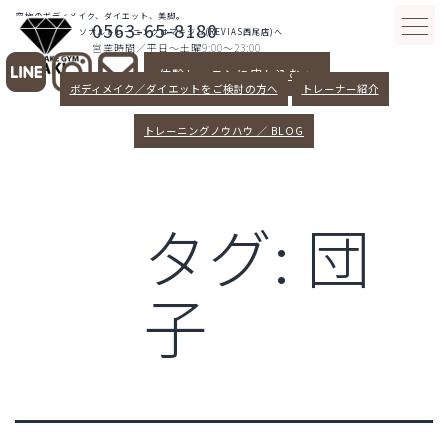
コ
究極のボディメイク、ダイエット、美脚。
0563-65-8180
ン
愛知県西尾パーソナルトレーニングはマキジム(REVIAS西尾店)へ
営業時間／平日～土曜9:00～23:00
テ
体験レッスンに申し込む >
ン
ボディメイク／ダイエットをご検討の方へ
トレーナー紹介
ツ
へ
トレーニングノウハウ ／ BLOG
ス
キ
ッ
タグ:
団
プ
子