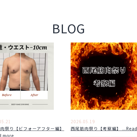
BLOG
05.21
2026.05.19
筋肉祭り【ビフォーアフター編】
西尾筋肉祭り【考察編】 ...Read 
ad more