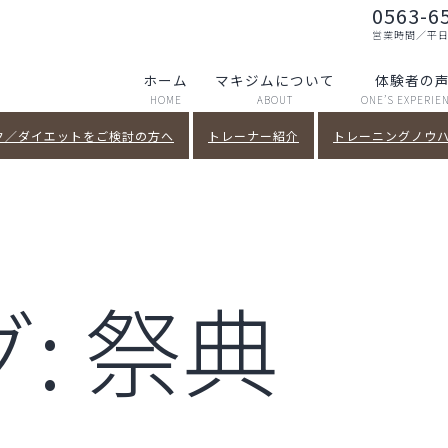
0563-6
営業時間／平日～土
ホーム
マキジムについて
体験者の
HOME
ABOUT
ONE’S EXPERIE
ク／ダイエットをご検討の方へ
トレーナー紹介
トレーニングノウハウ
グ:
祭典