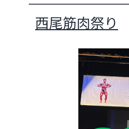
レ
ー
ニ
西尾筋肉祭り
ン
グ
ジ
ム
-
究
極
の
ボ
デ
ィ
メ
イ
ク、
フ
ァ
ス