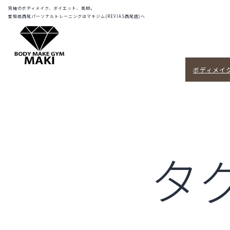
コ
REVIAS
究極のボディメイク、ダイエット、美脚。
愛知県西尾パーソナルトレーニングはマキジム(REVIAS西尾店)へ
西
ン
尾
テ
店
ン
(マ
ツ
キ
ボディメイ
へ
ジ
ス
ム)
|
キ
西
ッ
尾
プ
市
タ
No.1
パ
ー
ソ
ナ
ル
ト