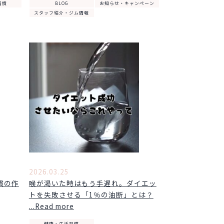
習慣
BLOG
お知らせ・キャンペーン
スタッフ紹介・ジム情報
2026.03.25
慣の作
喉が渇いた時はもう手遅れ。ダイエッ
トを失敗させる「1％の油断」とは？
...Read more
健康・生活習慣