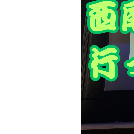
テ
ィ
ン
グ-