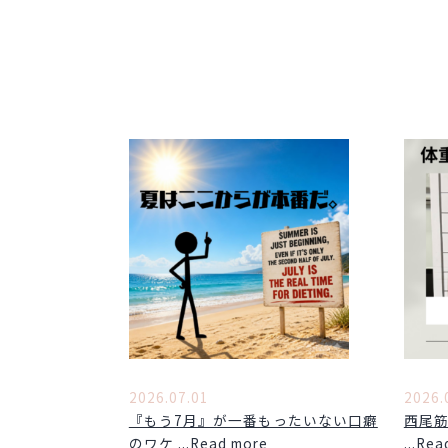
2026.07.01
2026.
『もう7月』が一番もったいない口癖
西尾
のワケ ...Read more
...Re