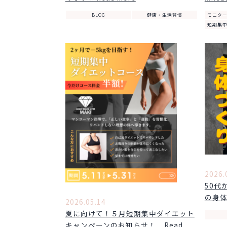
BLOG
健康・生活習慣
モニタ
短期集
2026.
50代
の身体作
2026.05.14
夏に向けて！５月短期集中ダイエット
キャンペーンのお知らせ！ ...Read