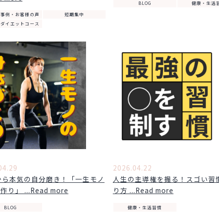
BLOG
健康・生活
ー事例・お客様の声
短期集中
中ダイエットコース
04.29
2026.04.22
から本気の自分磨き！「一生モノ
人生の主導権を握る！スゴい習
り」 ...Read more
り方 ...Read more
BLOG
健康・生活習慣